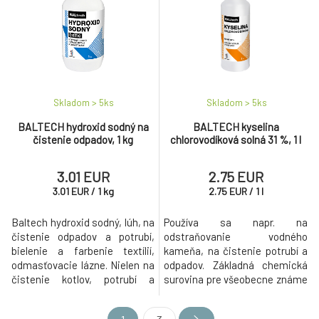
Skladom > 5
ks
Skladom > 5
ks
BALTECH hydroxid sodný na
BALTECH kyselina
čistenie odpadov, 1 kg
chlorovodíková solná 31 %, 1 l
3.01 EUR
2.75 EUR
3.01
EUR
/
1
kg
2.75
EUR
/
1
l
Baltech hydroxid sodný, lúh, na
Používa sa napr. na
čistenie odpadov a potrubí,
odstraňovanie vodného
bielenie a farbenie textílií,
kameňa, na čistenie potrubí a
odmasťovacie lázne. Nielen na
odpadov. Základná chemická
čistenie kotlov, potrubí a
surovina pre všeobecne známe
odpadov.
použitie.