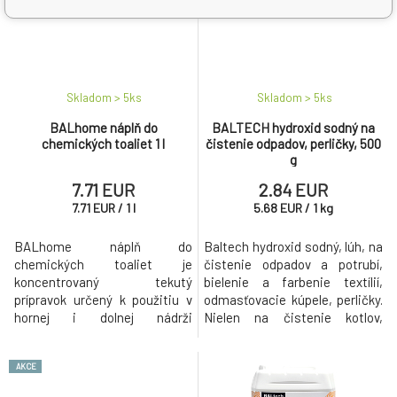
Skladom > 5
ks
Skladom > 5
ks
BALhome náplň do
BALTECH hydroxid sodný na
chemických toaliet 1 l
čistenie odpadov, perličky, 500
g
7.71 EUR
2.84 EUR
7.71
EUR
/
1
l
5.68
EUR
/
1
kg
BALhome náplň do
Baltech hydroxid sodný, lúh, na
chemických toaliet je
čistenie odpadov a potrubí,
koncentrovaný tekutý
bielenie a farbenie textílií,
prípravok určený k použitiu v
odmasťovacie kúpele, perličky.
hornej i dolnej nádrži
Nielen na čistenie kotlov,
chemických WC.
potrubí a odpadov.
AKCE