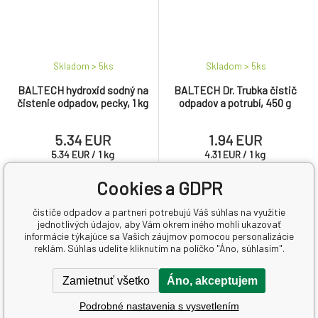
Skladom > 5
ks
Skladom > 5
ks
BALTECH hydroxid sodný na
BALTECH Dr. Trubka čistič
čistenie odpadov, pecky, 1 kg
odpadov a potrubí, 450 g
5.34 EUR
1.94 EUR
5.34
EUR
/
1
kg
4.31
EUR
/
1
kg
Cookies a GDPR
Baltech hydroxid sodný, lúh, na
Veľmi silný čistič potrubí a
čistenie odpadov a potrubí,
odpadov pre každú domácnosť
čističe odpadov a partneri potrebujú Váš súhlas na využitie
bielenie a farbenie textílií,
a vďaka svojej sile aj pre
jednotlivých údajov, aby Vám okrem iného mohli ukazovať
odmasťovacie kúpele, perličky.
priemyselné použitie.
informácie týkajúce sa Vašich záujmov pomocou personalizácie
Nielen na čistenie kotlov,
reklám. Súhlas udelíte kliknutím na políčko "Áno, súhlasím".
potrubí a odpadov.
Zamietnuť všetko
Áno, akceptujem
Podrobné nastavenia s vysvetlením