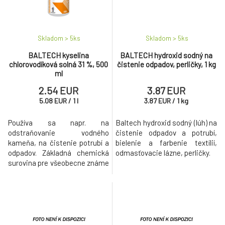
Skladom > 5
ks
Skladom > 5
ks
BALTECH kyselina
BALTECH hydroxid sodný na
chlorovodíková solná 31 %, 500
čistenie odpadov, perličky, 1 kg
ml
2.54 EUR
3.87 EUR
5.08
EUR
/
1
l
3.87
EUR
/
1
kg
Používa sa napr. na
Baltech hydroxid sodný (lúh) na
odstraňovanie vodného
čistenie odpadov a potrubí,
kameňa, na čistenie potrubí a
bielenie a farbenie textílií,
odpadov. Základná chemická
odmasťovacie lázne, perličky.
surovina pre všeobecne známe
použitie.