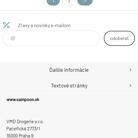
1
3
Zľavy a novinky e-mailom
odoberať
Ďalšie informácie
Textové stránky
www.sampoon.sk
VMD Drogerie s.r.o.
Paceřická 2773/1
19300 Praha 9