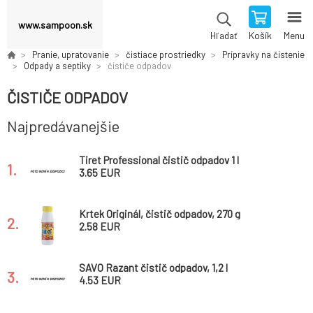
www.sampoon.sk
Košík
Menu
Hľadať
Pranie, upratovanie
čistiace prostriedky
Prípravky na čistenie
Odpady a septiky
čističe odpadov
ČISTIČE ODPADOV
Najpredávanejšie
Tiret Professional čistič odpadov 1 l
1.
3.65 EUR
Krtek Originál, čistič odpadov, 270 g
2.
2.58 EUR
SAVO Razant čistič odpadov, 1,2 l
3.
4.53 EUR