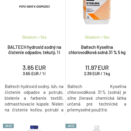
Skladom > 5
ks
Skladom > 5
ks
BALTECH hydroxid sodný na
Baltech Kyselina
čistenie odpadov, tekutý, 1 l
chlorovodíková solná 31 % 5 kg
3.65 EUR
11.97 EUR
3.65
EUR
/
1
l
2.39
EUR
/
1
kg
Baltech hydroxid sodný, lúh, na
Baltech Kyselina
čistenie odpadov a potrubí,
chlorovodíková 31 % (solná) je
bielenie a farbenie textílií,
silne žieravá chemická látka
odmastňovacie kúpele. Nielen
určená pre technické a
na čistenie kotlov, potrubí a
priemyselné použitie.
odpadov.
AKCE
AKCE