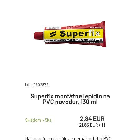
Kód: 2502879
Superfix montážne lepidlo na
PVC novodur, 130 ml
2.84 EUR
Skladom > 5
ks
21.85
EUR
/
1
l
Na lepenie materiálov z nemäknutého PVC –