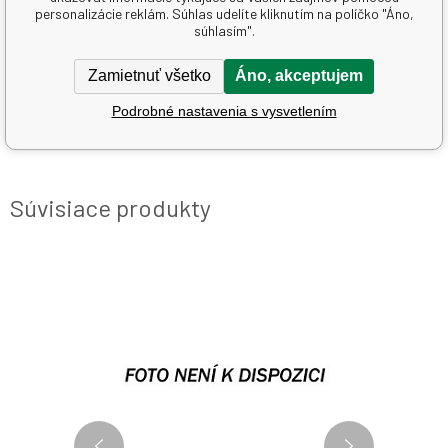
personalizácie reklám. Súhlas udelíte kliknutím na políčko "Áno,
súhlasím".
Druh
ostatní
Výrobca
Silitěs
Zamietnuť všetko
Áno, akceptujem
Hořlavé
Hořlavé
Podrobné nastavenia s vysvetlením
Nebezpečnost pro zdraví
Nebezpečnost pro zdraví
Súvisiace produkty