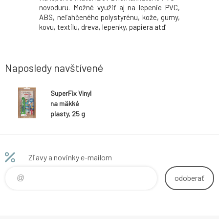
novoduru. Možné využiť aj na lepenie PVC,
ABS, neľahčeného polystyrénu, kože, gumy,
kovu, textilu, dreva, lepenky, papiera atď.
Naposledy navštívené
SuperFix Vinyl
na mäkké
plasty, 25 g
Zľavy a novinky e-mailom
odoberať