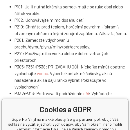
P101: Je-li nutná lekárska pomoc, majte po ruke obal alebo
štítok výrobku.
P102: Uchovávajte mimo dosahu detí.
P210: Chráňte pred teplom, horúcimi povrchmi, iskrami,
otvoreným ohňom a inými zdrojmi zapálenia. Zákaz fajčenia.
P261: Zamedzte vdychovaniu
prachu/dymu/plynu/mlhy/pár/aerosolov.
P271: Používajte iba vonku alebo v dobre vetraných
priestoroch.
P305+P351+P338: PRI ZASAHU OČÍ: Niekoľko minút opatrne
vyplachujte
vodou
. Vyberte kontaktné šošovky, ak sú
nasadené a ak sa dajú ľahko vybrať. Pokračujte vo
vyplachovaní.
P337+P313: Pretrváva-li podráždenie
očí
: Vyhľadajte
lekársku pomoc/ošetrenie.
P501: Odstráňte obsah/obal podľa inštrukcií na výrobku.
Cookies a GDPR
SuperFix Vinyl na mäkké plasty, 25 g a partneri potrebujú Váš
Parametre
súhlas na využitie jednotlivých údajov, aby Vám okrem iného mohli
Pridať do porovnania
ukazovať informácie týkajúce sa Vašich záujmov pomocou