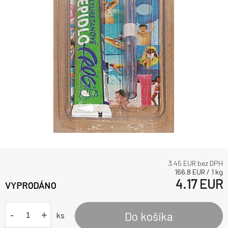
3.45
EUR bez DPH
166.8
EUR
/
1
kg
4.17
EUR
VYPRODÁNO
-
+
Do košíka
ks