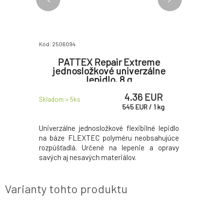
Kód: 2506094
Kód: 250514
 všetko
PATTEX Repair Extreme
Ceys 
lo, 190
jednosložkové univerzálne
lepi
lepidlo, 8 g
 EUR
4.36 EUR
Skladom > 5
ks
Skladom > 
UR
/
1
kg
545
EUR
/
1
kg
 odolné a
Univerzálne jednosložkové flexibilné lepidlo
Ceys Tot
aximálne
na báze FLEXTEC polyméru neobsahujúce
akýkoľvek 
teriály.
rozpúšťadlá. Určené na lepenie a opravy
dokonca aj
savých aj nesavých materiálov.
Varianty tohto produktu