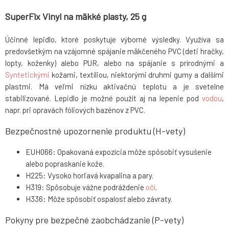
SuperFix Vinyl na mäkké plasty, 25 g
Účinné lepidlo, ktoré poskytuje výborné výsledky. Využíva sa
predovšetkým na vzájomné spájanie mäkčeného PVC (deti hračky,
lopty, koženky) alebo PUR, alebo na spájanie s prírodnými a
Syntetickými
kožami, textíliou, niektorými druhmi gumy a ďalšími
plastmi. Má veľmi nízku aktivačnú teplotu a je svetelne
stabilizované. Lepidlo je možné použít aj na lepenie pod
vodou
,
napr. pri opravách fóliových bazénov z PVC.
Bezpečnostné upozornenie produktu (H-vety)
EUH066: Opakovaná expozícia môže spôsobiť vysušenie
alebo popraskanie kože.
H225: Vysoko horľavá kvapalina a pary.
H319: Spôsobuje vážne podráždenie
očí
.
H336: Môže spôsobiť ospalosť alebo závraty.
Pokyny pre bezpečné zaobchádzanie (P-vety)