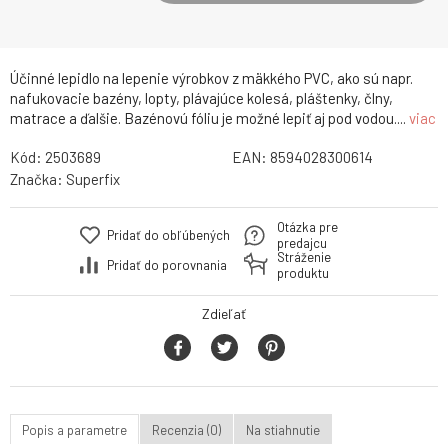
Účinné lepidlo na lepenie výrobkov z mäkkého PVC, ako sú napr.
nafukovacie bazény, lopty, plávajúce kolesá, pláštenky, člny,
matrace a ďalšie. Bazénovú fóliu je možné lepiť aj pod vodou....
viac
Kód:
2503689
EAN:
8594028300614
Značka:
Superfix
Otázka pre
Pridať do obľúbených
predajcu
Stráženie
Pridať do porovnania
produktu
Zdieľať
Popis a parametre
Recenzia (0)
Na stiahnutie