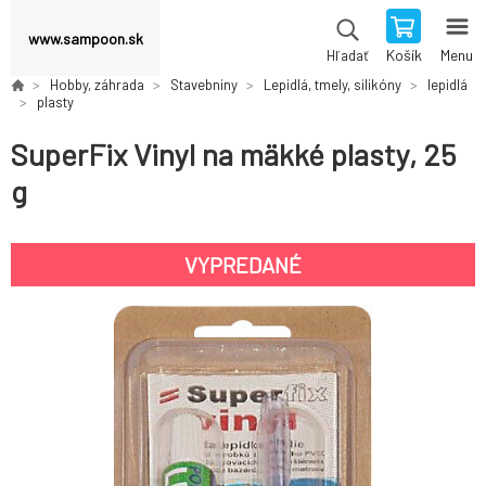
www.sampoon.sk
Košík
Menu
Hľadať
Hobby, záhrada
Stavebniny
Lepidlá, tmely, silikóny
lepidlá
plasty
SuperFix Vinyl na mäkké plasty, 25
g
VYPREDANÉ