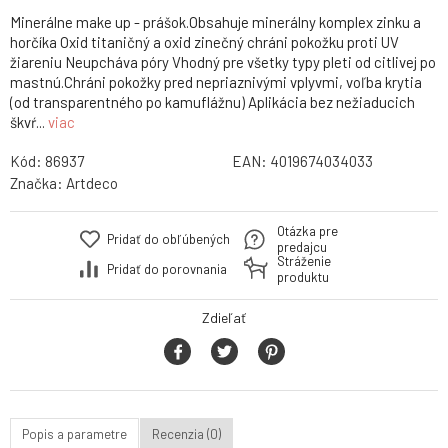
Minerálne make up - prášok.Obsahuje minerálny komplex zinku a
horčíka Oxid titaničný a oxid zinečný chráni pokožku proti UV
žiareniu Neupcháva póry Vhodný pre všetky typy pleti od citlivej po
mastnú.Chráni pokožky pred nepriaznivými vplyvmi, voľba krytia
(od transparentného po kamuflážnu) Aplikácia bez nežiaducich
škvŕ...
viac
Kód:
86937
EAN:
4019674034033
Značka:
Artdeco
Otázka pre
Pridať do obľúbených
predajcu
Stráženie
Pridať do porovnania
produktu
Zdieľať
Popis a parametre
Recenzia (0)