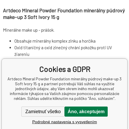
Artdeco Mineral Powder Foundation minerálny púdrový
make-up 3 Soft Ivory 15 g
Minerálne make up - prášok.
Obsahuje minerálny komplex zinku a horčíka
Oxid titaničný a oxid zinečný chráni pokožku proti UV
žiareniu
Neupcháva
Póry
Cookies a GDPR
Vhodný pre všetky typy pleti od citlivej po mastnú.
Chráni pokožky pred nepriaznivými vplyvmi, voľba krytia (od
Artdeco Mineral Powder Foundation minerálny púdrový make-up 3
transparentného po kamuflážnu)
Soft Ivory 15 g a partneri potrebujú Váš súhlas na využitie
Aplikácia bez nežiaducich škvŕn.
jednotlivých údajov, aby Vám okrem iného mohli ukazovať
informácie týkajúce sa Vašich záujmov pomocou personalizácie
reklám. Súhlas udelíte kliknutím na políčko "Áno, súhlasím".
Parametre
Pridať do porovnania
Zamietnuť všetko
Áno, akceptujem
ARTDECO cosmetic GmbH,
Podrobné nastavenia s vysvetlením
Výrobca
Německo