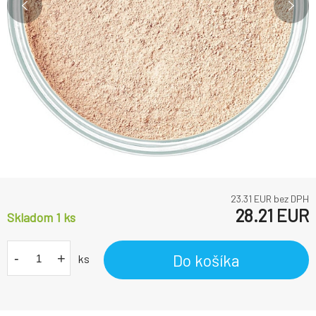
23.31
EUR bez DPH
28.21
EUR
Skladom 1
ks
-
+
Do košíka
ks