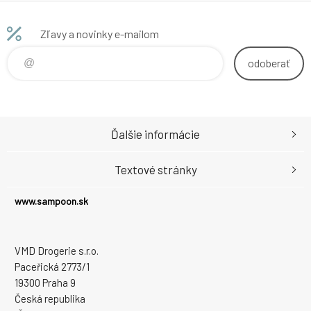
púdrový make-
up 3 Soft Ivory
15 g
Zľavy a novinky e-mailom
odoberať
Ďalšie informácie
Textové stránky
www.sampoon.sk
VMD Drogerie s.r.o.
Paceřická 2773/1
19300 Praha 9
Česká republika